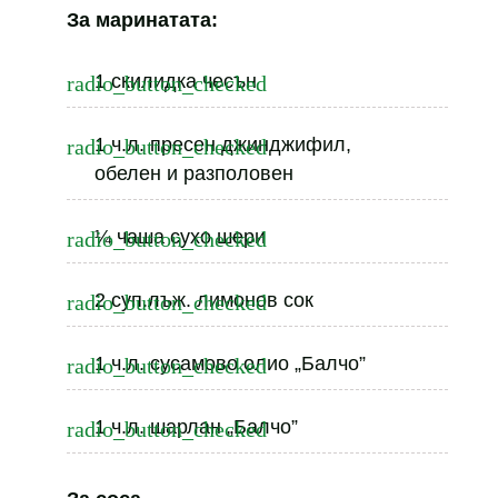
За маринатата:
1 скилидка чесън
1 ч.л. пресен джинджифил,
обелен и разполовен
¼ чаша сухо шери
2 суп.лъж. лимонов сок
1 ч.л. сусамово олио „Балчо”
1 ч.л. шарлан „Балчо”