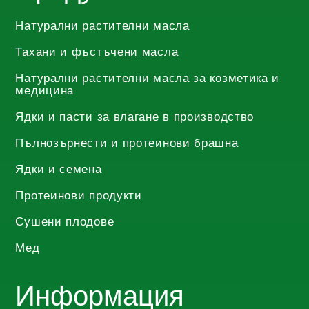
options
options
Натурални растителни масла
may
may
be
be
Тахани и фъстъчени масла
chosen
chosen
Натурални растителни масла за козметика и
медицина
on
on
the
the
Ядки и пасти за влагане в производство
product
product
Пълнозърнести и протеинови брашна
page
page
Ядки и семена
Протеинови продукти
Сушени плодове
Мед
Информация