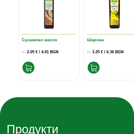
Сусамово масло
Шарлан
2.05
€
/ 4.01 BGN
3.25
€
/ 6.36 BGN
ОТ
ОТ
This
This
product
product
has
has
multiple
multiple
variants.
variants.
Продукти
The
The