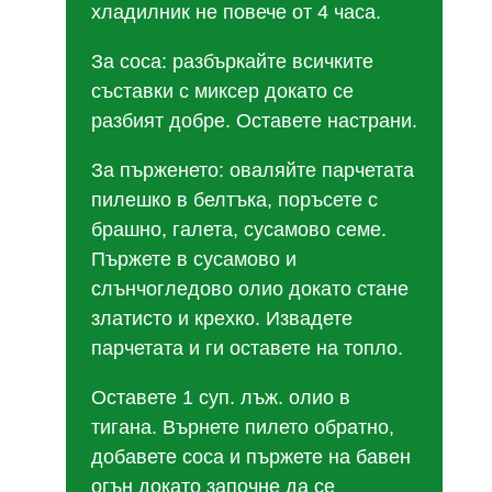
хладилник не повече от 4 часа.
За соса: разбъркайте всичките
съставки с миксер докато се
разбият добре. Оставете настрани.
За пърженето: оваляйте парчетата
пилешко в белтъка, поръсете с
брашно, галета, сусамово семе.
Пържете в сусамово и
слънчогледово олио докато стане
златисто и крехко. Извадете
парчетата и ги оставете на топло.
Оставете 1 суп. лъж. олио в
тигана. Върнете пилето обратно,
добавете соса и пържете на бавен
огън докато започне да се