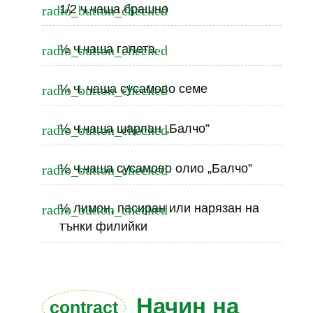
1/2 ч.чаша брашно
½ ч.чаша галета
¼ ч. чаша сусамово семе
½ ч.чаша шарлан „Балчо”
½ ч.чаша сусамово олио „Балчо”
½ лимон, пасиран или нарязан на
тънки филийки
Начин на
contract