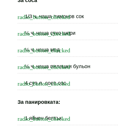
За соса
1/3 ч. чаша лимонов сок
¼ ч. чаша сухо шери
¼ ч. чаша мед
¼ ч. чаша пилешки бульон
4 суп.л. соев сос
За панировката:
1 яйчен белтък