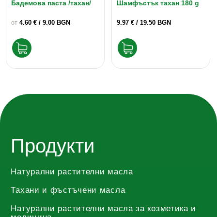
Бадемова паста /тахан/
Шамфъстък тахан 180 g
chosen
on
4.60
€
/ 9.00 BGN
9.97
€
/ 19.50 BGN
ОТ
the
product
page
This
product
has
multiple
variants.
The
Продукти
options
may
Натурални растителни масла
be
chosen
Тахани и фъстъчени масла
on
Натурални растителни масла за козметика и
the