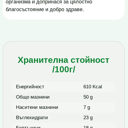
организма и допринася за цялостно
благосъстояние и добро здраве.
Хранителна стойност
/100г/
Енергийност
610 Kcal
Общо мазнини
50 g
Наситени мазнини
7 g
Въглехидрати
23 g
Белтъчини
18 g