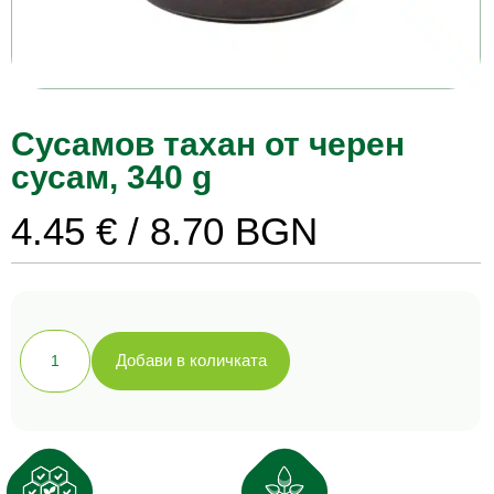
Сусамов тахан от черен
сусам, 340 g
4.45
€
/ 8.70 BGN
количество
Добави в количката
за
Сусамов
тахан
от
черен