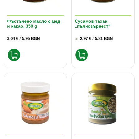
Фъстъчено масло с мед
Сусамов тахан
и какао, 350 g
„пълнозърнест“
3.04
€
/ 5.95 BGN
2.97
€
/ 5.81 BGN
ОТ
This
product
has
multiple
variants.
The
options
may
be