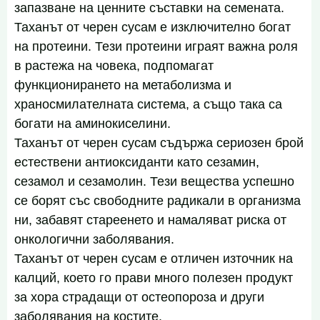
запазване на ценните съставки на семената.
Таханът от черен сусам е изключително богат
на протеини. Тези протеини играят важна роля
в растежа на човека, подпомагат
функционирането на метаболизма и
храносмилателната система, а също така са
богати на аминокиселини.
Таханът от черен сусам съдържа сериозен брой
естествени антиоксиданти като сезамин,
сезамол и сезамолин. Тези вещества успешно
се борят със свободните радикали в организма
ни, забавят стареенето и намаляват риска от
онкологични заболявания.
Таханът от черен сусам е отличен източник на
калций, което го прави много полезен продукт
за хора страдащи от остеопороза и други
заболявания на костите.