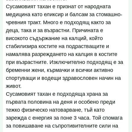
Сусамовият тахан е признат от народната
медицина като еликсир и балсам за стомашно-
чревния тракт. Много е подходящ както за
деца, така и за възрастни. Причината е
високото съдържание на калций, който
стабилизира костите на подрастващите и
намалява разреждането на калция в костите
при възрастните. Изключително подходящ е за
бременни жени, кърмачки и всички активно
спортуващи и водещи здравословен начин на
живот.
Сусамовият тахан е подходяща храна за
първата половина на деня и особено преди
тежко физическо натоварване, тъй като
зарежда с енергия за поне 3 часа. Той спомага
за повишаване на съпротивителните сили на